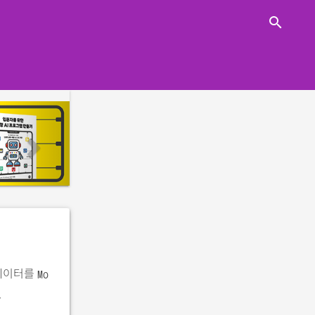
close
search
n
e
x
t
 데이터를
Mo
.