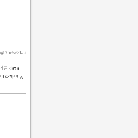
gframework.ui
 이름
data
 반환하면 w