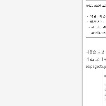
Model addAttri
• 역할: 제공
• 매개변수:

  - attributeName: 모델 속성 이름(null이 될 수 없음)

  - attri
다음은 요청
와
에 
data2
ebpage05