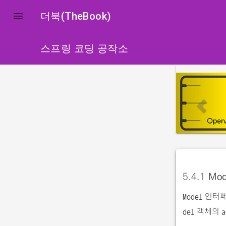

더북(TheBook)
스프링 코딩 공작소
p
r
e
v
i
o
u
5.4.1
Mo
s
인터페
Model
객체의
del
a