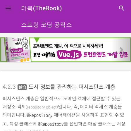
close
더북(TheBook)
search

스프링 코딩 공작소
p
n
r
e
e
x
v
t
i
o
4.2.3
도서 정보를 관리하는 퍼시스턴스 계층
실습
u
퍼시스턴스 계층은 일반적으로 도메인 객체에 접근할 수 있는
s
저장소 객체
입니다. 즉, 데이터 액세스 계층을
(repository object)
의미합니다.
애너테이션을 사용하여 표현할 수 있
@Repository
고, 특정 클래스에
를 선언하면 해당 클래스는 저장
@Repository