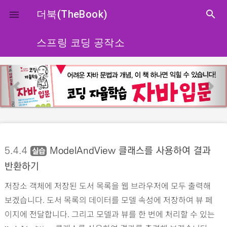
close
더북(TheBook)
search

스프링 코딩 공작소
p
n
r
e
e
x
v
t
i
o
5.4.4
ModelAndView 클래스를 사용하여 결과
실습
u
반환하기
s
저장소 객체에 저장된 도서 목록을 웹 브라우저에 모두 출력해
보겠습니다. 도서 목록의 데이터를 모델 속성에 저장하여 뷰 페
이지에 전달합니다. 그리고 모델과 뷰를 한 번에 처리할 수 있는