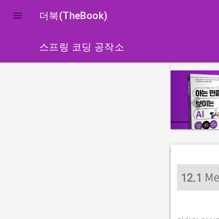

더북(TheBook)
스프링 코딩 공작소
p
r
e
v
i
o
u
s
Me
12
.1