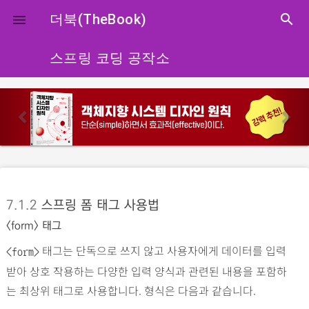
close
더북(TheBook)
search

스프링 코딩 공작소
p
n
r
e
e
x
v
t
i
o
7.1.2
스프링 폼 태그 사용법
u
<form> 태그
s
태그는 단독으로 쓰지 않고 사용자에게 데이터를 입력
<form>
받아 상호 작용하는 다양한 입력 양식과 관련된 내용을 포함하
는 최상위 태그로 사용합니다. 형식은 다음과 같습니다.