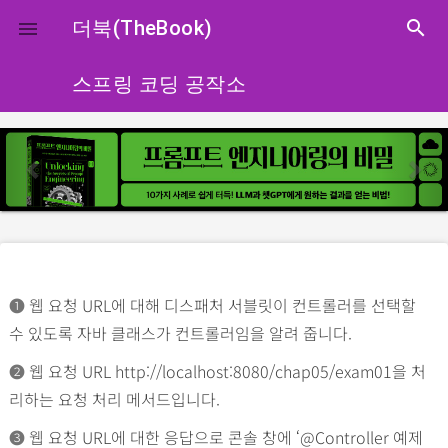
close
더북(TheBook)
search

스프링 코딩 공작소
p
n
r
e
e
x
v
t
i
o
➊
웹 요청 URL에 대해 디스패처 서블릿이 컨트롤러를 선택할
u
수 있도록 자바 클래스가 컨트롤러임을 알려 줍니다.
s
➋
웹 요청 URL http://localhost:8080/chap05/exam01을 처
리하는 요청 처리 메서드입니다.
➌
웹 요청 URL에 대한 응답으로 콘솔 창에 ‘@Controller 예제