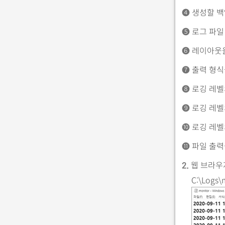
➍
생성할 백
➎
로그 파일
➏
레이아웃을
➐
출력 형식
➑
로깅 레벨
➒
로깅 레벨
➓
로깅 레벨
⓫
파일 출력
웹 브라우저 
2.
C:\Logs