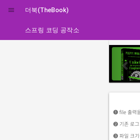

더북(TheBook)
스프링 코딩 공작소
p
r
e
v
i
o
u
s
➊
file 출
➋
기존 로그
➌
파일 크기