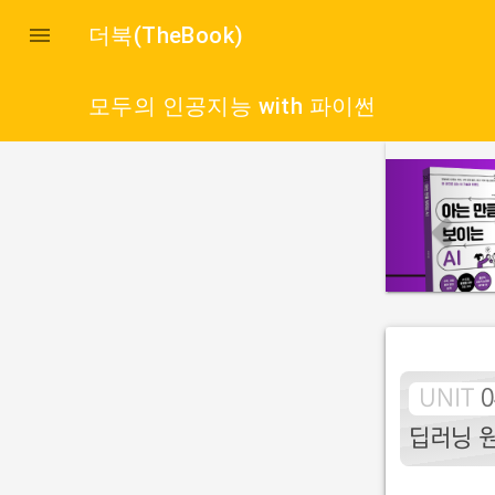

더북(TheBook)
모두의 인공지능 with 파이썬
p
r
e
v
i
o
u
s
UNIT
0
딥러닝 