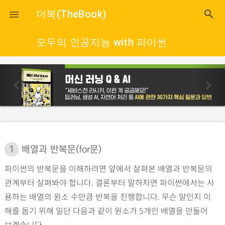
close
더북(TheBook)
search

모두의 인공지능 with 파이썬
p
n
r
e
e
x
v
t
i
o
1
배열과 반복문(for문)
u
파이썬의 반복문을 이해하려면 앞에서 살펴본 배열과 반복문의
s
관계부터 살펴봐야 합니다. 결론부터 말하자면 파이썬에서는 사
용하는 배열의 원소 수만큼 반복을 진행합니다. 무슨 말인지 이
해를 돕기 위해 일단 다음과 같이 원소가 5개인 배열을 만들어
보겠습니다.