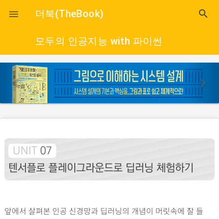
close
더북(TheBook)
search

모두의 인공지능 with 파이썬
p
n
r
e
e
x
v
t
i
o
UNIT
07
u
s
텐서플로 플레이그라운드로 딥러닝 체험하기
앞에서 살펴본 인공 신경망과 딥러닝의 개념이 머릿속에 잘 들