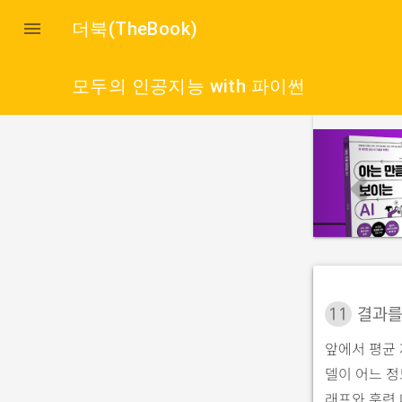

더북(TheBook)
모두의 인공지능 with 파이썬
p
r
e
v
i
o
u
11
결과를
s
앞에서 평균
델이 어느 정
래프와 훈련 