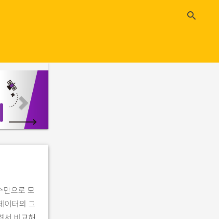
close
search
n
e
x
t
수만으로 모
 데이터의 그
그려서 비교해