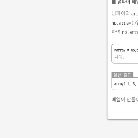
■
넘파이 배
넘파이의
ar
np.array()
하여
np.arr
narray = np.
니다.
실행 결과
array([1, 3,
배열이 만들어졌