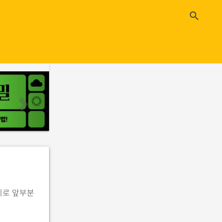
close
search
n
e
x
t
미로 앞부분