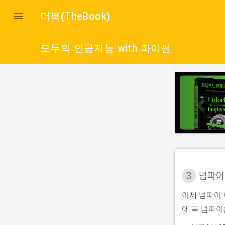

더북(TheBook)
모두의 인공지능 with 파이썬
p
r
e
v
i
o
u
3
넘파이
s
이제 넘파이
에 꼭 넘파이