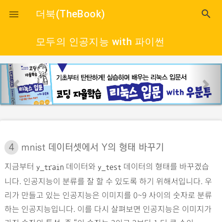
close
더북(TheBook)
search

모두의 인공지능 with 파이썬
p
n
r
e
e
x
v
t
i
o
4
mnist 데이터셋에서 Y의 형태 바꾸기
u
지금부터
데이터와
데이터의 형태를 바꾸겠습
s
y_train
y_test
니다. 인공지능이 분류를 잘 할 수 있도록 하기 위해서입니다. 우
리가 만들고 있는 인공지능은 이미지를 0~9 사이의 숫자로 분류
하는 인공지능입니다. 이를 다시 살펴보면 인공지능은 이미지가