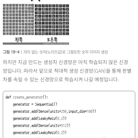
그림 18-4
| 의미 없는 숫자(노이즈값)로 그럴듯한 숫자 이미지 생성
하지만 지금 만드는 생성자 신경망은 아직 학습되지 않은 신경
망입니다. 따라서 앞으로 적대적 생성 신경망
(GAN)
을 통해 판별
자를 속일 수 있는 신경망으로 학습시켜 나갈 예정입니다.
def
create_generator
():

    generator = Sequential()

    generator.add(Dense(units=
256
,input_dim=
100
))

    generator.add(LeakyReLU(
0.2
))

    generator.add(Dense(units=
512
))

    generator.add(LeakyReLU(
0.2
))
