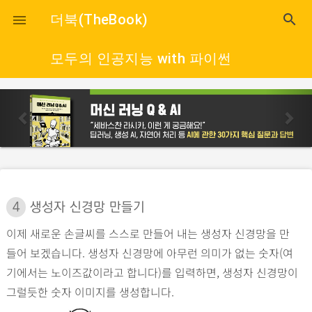
close
더북(TheBook)
search

모두의 인공지능 with 파이썬
p
n
r
e
e
x
v
t
i
o
4
생성자 신경망 만들기
u
이제 새로운 손글씨를 스스로 만들어 내는 생성자 신경망을 만
s
들어 보겠습니다. 생성자 신경망에 아무런 의미가 없는 숫자(여
기에서는 노이즈값이라고 합니다)를 입력하면, 생성자 신경망이
그럴듯한 숫자 이미지를 생성합니다.