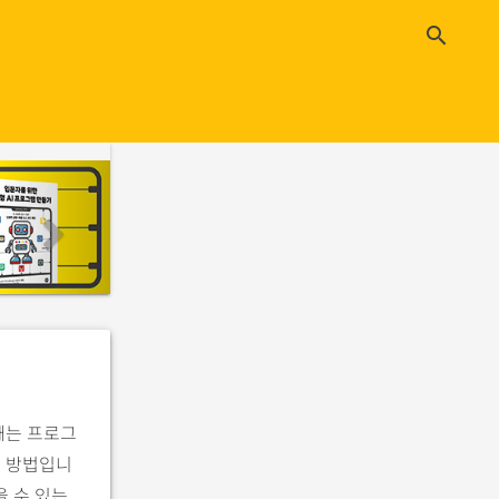
close
search
n
e
x
t
째는 프로그
는 방법입니
 수 있는