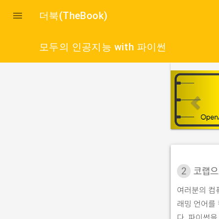

더북(TheBook)
모두의 인공지능 with 파이썬
p
r
e
v
i
o
u
2
코랩으
s
여러분의 컴
래밍 언어를
다. 파이썬