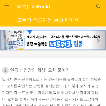
close
더북(TheBook)
search

모두의 인공지능 with 파이썬
p
n
r
e
e
x
v
t
i
o
2
인공 신경망의 핵심! 오차 줄이기
u
앞에서 인공 신경망으로 만든 인공지능의 출력값과 실제 정답과
s
의 오차를 확인하는 방법을 살펴봤습니다. 이렇게 오차가 발생
한다면 각 노드를 잇는 가중치의 값을 하나하나 변경해야 합니
다. 오차를 줄이기 위해서는 전달하는 신호의 세기를 조절해야
하는데, 이때 전달하는 신호의 세기를 조절할 수 있는 방법이 바