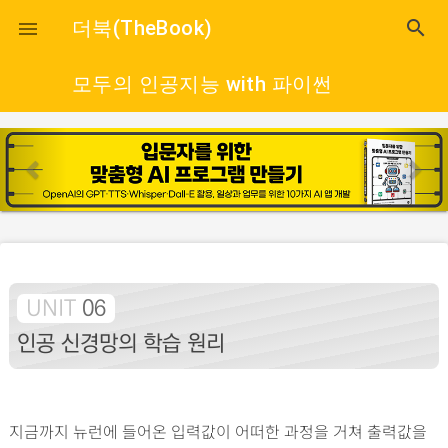
close
더북(TheBook)
search

모두의 인공지능 with 파이썬
p
n
r
e
e
x
v
t
i
o
UNIT
06
u
s
인공 신경망의 학습 원리
지금까지 뉴런에 들어온 입력값이 어떠한 과정을 거쳐 출력값을