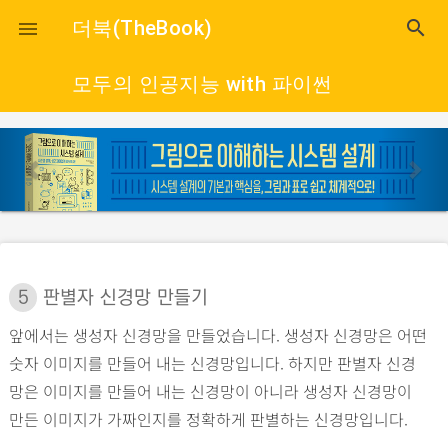
close
더북(TheBook)
search

모두의 인공지능 with 파이썬
p
n
r
e
e
x
v
t
i
o
5
판별자 신경망 만들기
u
앞에서는 생성자 신경망을 만들었습니다. 생성자 신경망은 어떤
s
숫자 이미지를 만들어 내는 신경망입니다. 하지만 판별자 신경
망은 이미지를 만들어 내는 신경망이 아니라 생성자 신경망이
만든 이미지가 가짜인지를 정확하게 판별하는 신경망입니다.