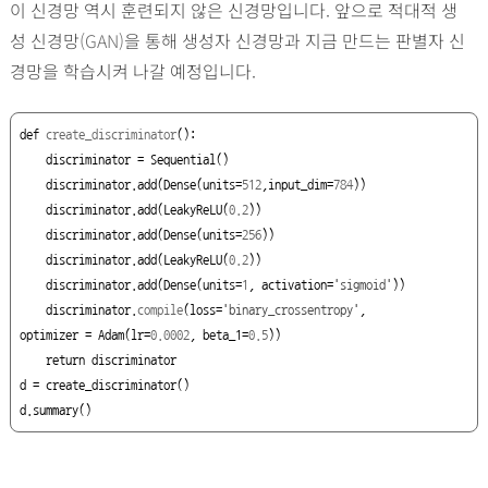
이 신경망 역시 훈련되지 않은 신경망입니다. 앞으로 적대적 생
성 신경망
(GAN)
을 통해 생성자 신경망과 지금 만드는 판별자 신
경망을 학습시켜 나갈 예정입니다.
def
create_discriminator
():

    discriminator = Sequential()

    discriminator.add(Dense(units=
512
,input_dim=
784
))

    discriminator.add(LeakyReLU(
0.2
))

    discriminator.add(Dense(units=
256
))

    discriminator.add(LeakyReLU(
0.2
))

    discriminator.add(Dense(units=
1
, activation=
'sigmoid'
))

    discriminator.
compile
(loss=
'binary_crossentropy'
,

optimizer = Adam(lr=
0.0002
, beta_1=
0.5
))

return
 discriminator

d = create_discriminator()

d.summary()