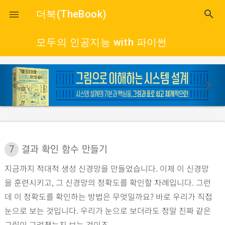
close
더북(TheBook)
search

모두의 인공지능 with 파이썬
p
n
r
e
e
x
v
t
i
o
7
결과 확인 함수 만들기
u
지금까지 적대적 생성 신경망을 만들었습니다. 이제 이 신경망
s
을 훈련시키고, 그 신경망의 정확도를 확인할 차례입니다. 그런
데 이 정확도를 확인하는 방법은 무엇일까요? 바로 우리가 직접
눈으로 보는 것입니다. 우리가 눈으로 보더라도 정말 진짜 같은
그림이 그려졌는지 보는 것이죠.