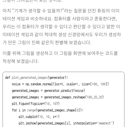
마치 “기계가 생각할 수 있을까?”라는 질문을 던진 튜링의 이미
테이션 게임과 비슷하네요. 컴퓨터를 사람이라고 혼동한다면,
우리는 이 컴퓨터가 생각할 수 있다고 판단할 수 있다고 말한 이
미테이션 게임과 같이 적대적 생성 신경망에서도 우리가 생성자
가 만든 그림이 진짜 같은지 판별해 보겠습니다.
이를 위해 그림을 생성하고 이 그림을 화면에 보여주는 코드를
작성해 보겠습니다.
def
plot_generated_images
(
generator
):

    noise = np.random.normal(loc=
0
, scale=
1
, size=[
100
, 
100
])

    generated_images = generator.predict(noise)

    generated_images = generated_images.reshape(
100
,
28
,
28
)

    plt.figure(figsize=(
10
, 
10
))

for
 i 
in
range
(generated_images.shape[
0
]):

        plt.subplot(
10
, 
10
, i+
1
)

        plt.imshow(generated_images[i], interpolation=
'nearest'
)
