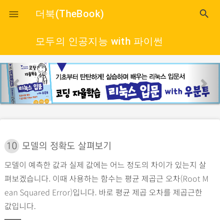
close
더북(TheBook)
search

모두의 인공지능 with 파이썬
p
n
r
e
e
x
v
t
i
o
10
모델의 정확도 살펴보기
u
모델이 예측한 값과 실제 값에는 어느 정도의 차이가 있는지 살
s
펴보겠습니다. 이때 사용하는 함수는 평균 제곱근 오차
(Root M
ean Squared Error)
입니다. 바로 평균 제곱 오차를 제곱근한
값입니다.