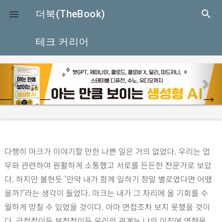
close
더북(TheBook)
search

테크 커리어
p
n
r
e
e
x
v
t
i
o
다행히 마크가 이야기할 만한 나쁜 일은 거의 없었다. 우리는 업
u
무와 관련하여 원활하게 소통했고 서로를 든든한 전문가로 보았
s
다. 하지만 불현듯 ‘만약 내가 함께 일하기 정말 별로였다면 어땠
을까?’라는 생각이 들었다. 마크는 내가 그 자리에 올 기회를 수
월하게 망칠 수 있었을 것이다. 아마 면접조차 보지 못했을 것이
다. 긍정적이든 부정적이든 우리의 관계는 나의 이직에 영향을