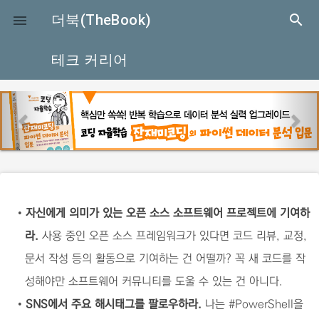
close
더북(TheBook)
search

테크 커리어
p
n
r
e
e
x
v
t
i
o
•
자신에게 의미가 있는 오픈 소스 소프트웨어 프로젝트에 기여하
u
라.
사용 중인 오픈 소스 프레임워크가 있다면 코드 리뷰, 교정,
s
문서 작성 등의 활동으로 기여하는 건 어떨까? 꼭 새 코드를 작
성해야만 소프트웨어 커뮤니티를 도울 수 있는 건 아니다.
•
SNS에서 주요 해시태그를 팔로우하라.
나는 #PowerShell을