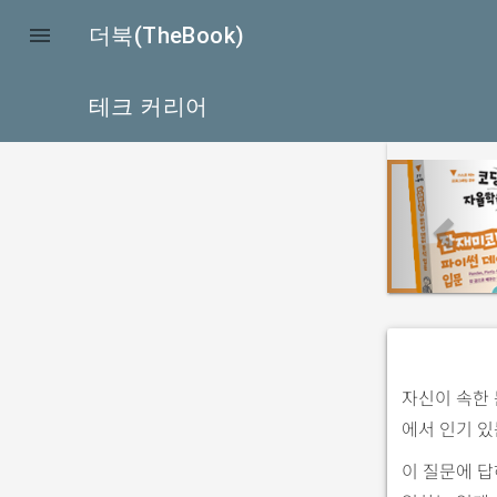

더북(TheBook)
테크 커리어
p
r
e
v
i
o
u
s
자신이 속한 
에서 인기 있
이 질문에 답