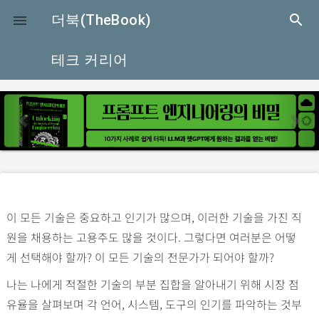
close
더북(TheBook)
search

테크 커리어
p
n
r
e
e
x
v
t
i
o
이 모든 기술은 중요하고 인기가 많으며, 이러한 기술을 가진 직
u
원을 채용하는 고용주도 많을 것이다. 그렇다면 여러분은 어떻
s
게 선택해야 할까? 이 모든 기술의 전문가가 되어야 할까?
나는 나에게 적절한 기술의 부분 집합을 알아내기 위해 시장 점
유율을 살펴보며 각 언어, 시스템, 도구의 인기를 파악하는 것부