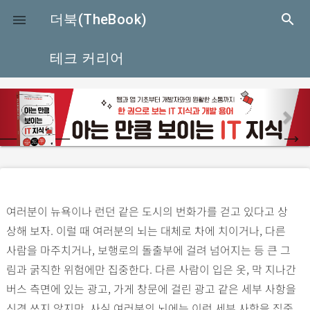
close
더북(TheBook)
search

테크 커리어
p
n
r
e
e
x
v
t
i
o
여러분이 뉴욕이나 런던 같은 도시의 번화가를 걷고 있다고 상
u
상해 보자. 이럴 때 여러분의 뇌는 대체로 차에 치이거나, 다른
s
사람을 마주치거나, 보행로의 돌출부에 걸려 넘어지는 등 큰 그
림과 굵직한 위험에만 집중한다. 다른 사람이 입은 옷, 막 지나간
버스 측면에 있는 광고, 가게 창문에 걸린 광고 같은 세부 사항을
신경 쓰지 않지만, 사실 여러분의 뇌에는 이런 세부 사항을 집중