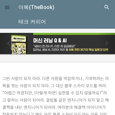
close
더북(TheBook)
search

테크 커리어
p
n
r
e
e
x
v
t
i
o
그런 사람이 되지 마라. 다른 사람을 억압하거나, 기여하려는 의
u
욕을 꺾는 사람이 되지 마라. 그 대신 블루 스카이 모드를 켜라.
s
“어렵긴 하겠지만, (이렇게 하면) 실현할 수 있지 않을까요?”라
고 말하는 사람이 되어라. 걸림돌 같은 엔지니어가 되지 말고 해
결책을 내는 엔지니어가 되어라. 여러분의 해결책 아이디어가
작동하지 않는다고 해도 아직 블루 스카이 모드라는 것을 기억