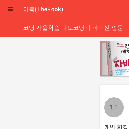

더북(TheBook)
코딩 자율학습 나도코딩의 파이썬 입문
p
r
e
v
i
o
u
s
1.1
개발 환경