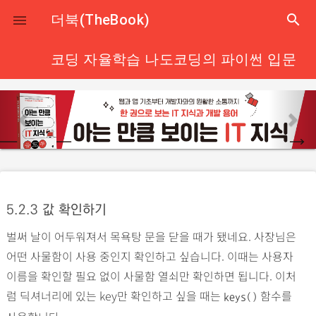
close
더북(TheBook)
search

코딩 자율학습 나도코딩의 파이썬 입문
p
n
r
e
e
x
v
t
i
o
5.2.3
값 확인하기
u
벌써 날이 어두워져서 목욕탕 문을 닫을 때가 됐네요. 사장님은
s
어떤 사물함이 사용 중인지 확인하고 싶습니다. 이때는 사용자
이름을 확인할 필요 없이 사물함 열쇠만 확인하면 됩니다. 이처
럼 딕셔너리에 있는 key만 확인하고 싶을 때는
함수를
keys()