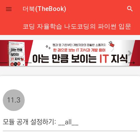
close
더북(TheBook)
search

코딩 자율학습 나도코딩의 파이썬 입문
p
n
r
e
e
x
v
t
i
o
u
11.3
s
모듈 공개 설정하기: __all__