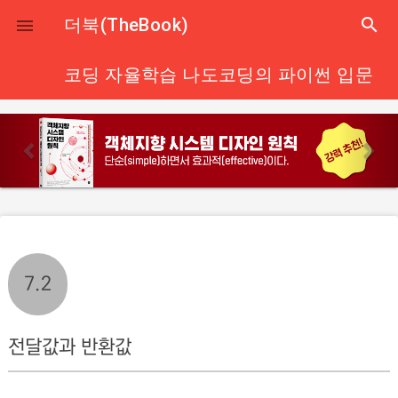
close
더북(TheBook)
search

코딩 자율학습 나도코딩의 파이썬 입문
p
n
r
e
e
x
v
t
i
o
u
7.2
s
전달값과 반환값