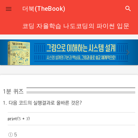
close
더북(TheBook)
search

코딩 자율학습 나도코딩의 파이썬 입문
p
n
r
e
e
x
v
t
i
o
1분 퀴즈
u
1. 다음 코드의 실행결과로 올바른 것은?
s
print(
5
 + 
3
)
① 5