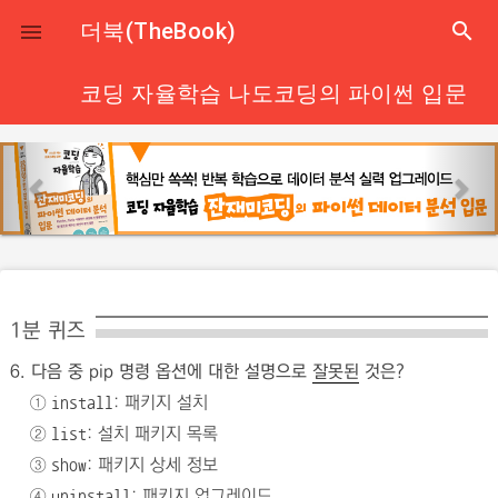
close
더북(TheBook)
search

코딩 자율학습 나도코딩의 파이썬 입문
p
n
r
e
e
x
v
t
i
o
1분 퀴즈
u
6. 다음 중 pip 명령 옵션에 대한 설명으로
잘못된
것은?
s
①
: 패키지 설치
install
②
: 설치 패키지 목록
list
③
: 패키지 상세 정보
show
④
: 패키지 업그레이드
uninstall