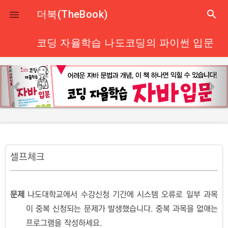
close
더북(TheBook)
search

코딩 자율학습 나도코딩의 파이썬 입문
p
n
r
e
e
x
v
t
i
o
u
셀프체크
s
문제
나도대학교에서 수강신청 기간에 시스템 오류로 일부 과목
이 중복 신청되는 문제가 발생했습니다. 중복 과목을 없애는
프로그램을 작성하세요.