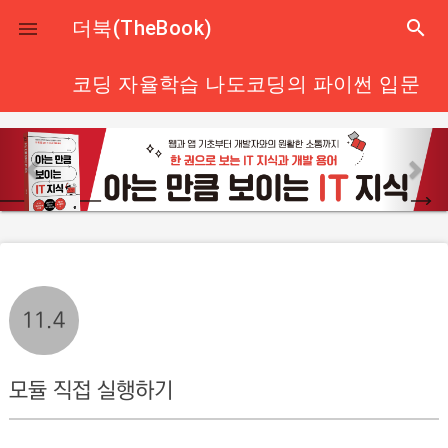
close
더북(TheBook)
search

코딩 자율학습 나도코딩의 파이썬 입문
p
n
r
e
e
x
v
t
i
o
u
11.4
s
모듈 직접 실행하기