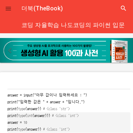
close
더북(TheBook)
search

코딩 자율학습 나도코딩의 파이썬 입문
p
n
r
e
e
x
v
t
i
o
u
answer = input(
"아무 값이나 입력하세요
: "
)

s
print(
"입력한 값은 "
 + answer + 
"입니다."
)

print(
type
(answer)) 
# <class 'str'>
print(
type
(
int
(answer))) 
# <class 'int'>
answer = 
10
print(
type
(answer)) 
# <class 'int'>