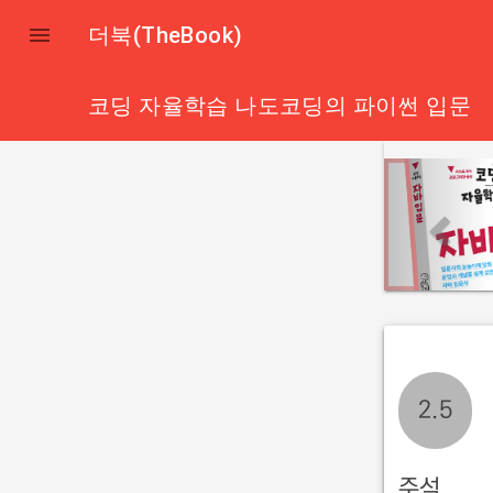

더북(TheBook)
코딩 자율학습 나도코딩의 파이썬 입문
p
r
e
v
i
o
u
s
2.5
주석