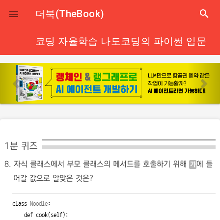
close
더북(TheBook)
search

코딩 자율학습 나도코딩의 파이썬 입문
p
n
r
e
e
x
v
t
i
o
1분 퀴즈
u
8. 자식 클래스에서 부모 클래스의 메서드를 호출하기 위해
에 들
s
가
어갈 값으로 알맞은 것은?
class
Noodle
:

def
 cook(self):
