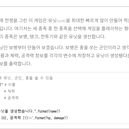
에 전쟁을 그린 이 게임은 유닛
을 최대한 빠르게 많이 만들어 
(unit)
입니다. 여기서는 세 종족 중 한 종족을 선택해 게임을 플레이하는 
이 종족은 보병, 탱크, 전투기와 같은 유닛을 생산합니다.
유닛인 보병부터 만들어 보겠습니다. 보병은 총을 쏘는 군인이라고 생
이름과 체력, 공격력 정보를 각각의 변수에 저장하고 유닛이 생성됐다
보를 출력합니다.
격 유닛, 군인, 총을 쏠 수 있음
병"
# 이름
# 체력
# 공격력
유닛을 생성했습니다."
.format(name))

{0}
, 공격력
{1}
\n"
.format(hp, damage))