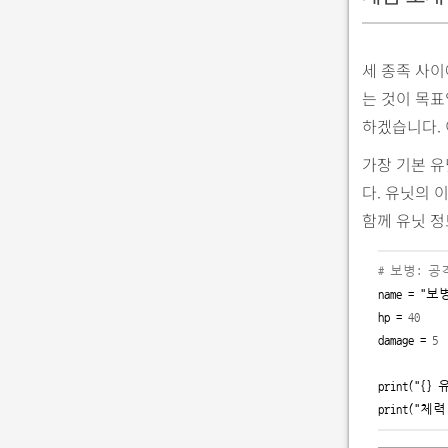
세 종족 사이
는 것이 목표
하겠습니다. 
가장 기본 
다. 유닛의 
함께 유닛 정
# 보병: 공
name = 
"보
hp = 
40
damage = 
5
print(
"
{}
print(
"체력