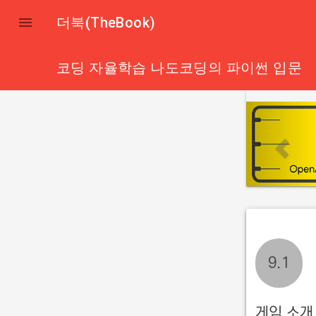

더북(TheBook)
코딩 자율학습 나도코딩의 파이썬 입문
p
r
e
v
i
o
u
s
9.1
게임 소개