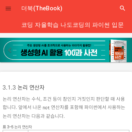
close
더북(TheBook)
search

코딩 자율학습 나도코딩의 파이썬 입문
p
n
r
e
e
x
v
t
i
o
3.1.3
논리 연산자
u
논리 연산자는 수식, 조건 등이 참인지 거짓인지 판단할 때 사용
s
합니다. 앞에서 나온
연산자를 포함해 파이썬에서 사용하는
not
논리 연산자는 다음과 같습니다.
표 3-5
논리 연산자