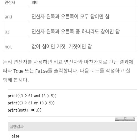
연산자
의미
연산자 왼쪽과 오른쪽이 모두 참이면 참
and
연산자 왼쪽과 오른쪽 중 하나라도 참이면 참
or
값이 참이면 거짓, 거짓이면 참
not
논리 연산자를 사용하면 비교 연산자와 마찬가지로 판단 결과에
따라
또는
를 출력합니다. 다음 코드를 작성하고 실
True
False
행해 봅시다.
print((
3
 > 
0
) 
and
 (
3
 > 
5
))

print((
3
 > 
0
) 
or
 (
3
 > 
5
))

print(
not
(
1
 != 
3
))
실행결과
False
