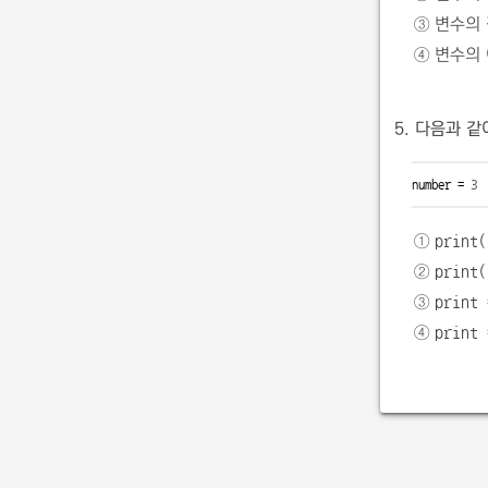
③ 변수의 
④ 변수의 
5. 다음과 
number = 
3
①
print(
②
print(
③
print 
④
print 