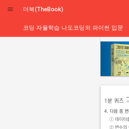

더북(TheBook)
코딩 자율학습 나도코딩의 파이썬 입문
p
r
e
v
i
o
u
1분 퀴즈
s
4. 다음 중
① 데이터
② 변수의 