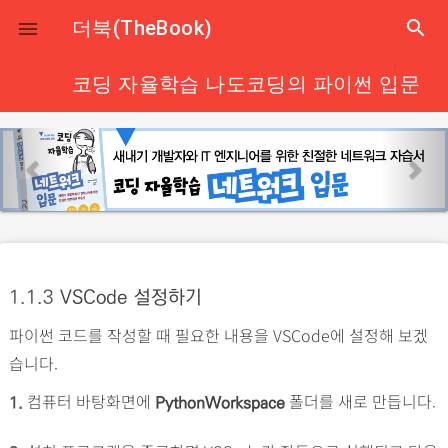
close
더북(TheBook)
search

코딩 자율학습 나도코딩의 파이썬 입문
p
n
r
e
e
x
v
t
i
o
1.1.3
VSCode 설정하기
u
파이썬 코드를 작성할 때 필요한 내용을 VSCode에 설정해 보겠
s
습니다.
컴퓨터 바탕화면에
폴더를 새로 만듭니다.
1.
PythonWorkspace