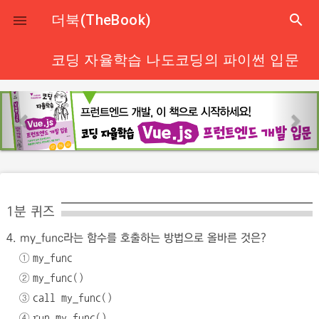
close
더북(TheBook)
search

코딩 자율학습 나도코딩의 파이썬 입문
p
n
r
e
e
x
v
t
i
o
1분 퀴즈
u
4. my_func라는 함수를 호출하는 방법으로 올바른 것은?
s
①
my_func
②
my_func()
③
call my_func()
④
run my_func()