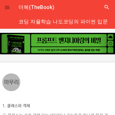
close
더북(TheBook)
search

코딩 자율학습 나도코딩의 파이썬 입문
p
n
r
e
e
x
v
t
i
o
u
마무리
s
1. 클래스와 객체
① 클래스는 서로 관련 있는 데이터나 기능들을 하나로 묶은 것