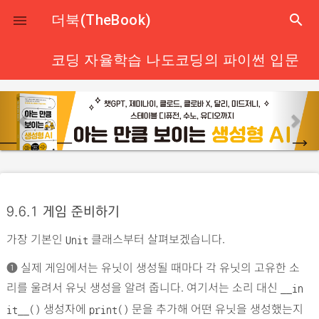
close
더북(TheBook)
search

코딩 자율학습 나도코딩의 파이썬 입문
p
n
r
e
e
x
v
t
i
o
9.6.1
게임 준비하기
u
가장 기본인
클래스부터 살펴보겠습니다.
s
Unit
➊
실제 게임에서는 유닛이 생성될 때마다 각 유닛의 고유한 소
리를 울려서 유닛 생성을 알려 줍니다. 여기서는 소리 대신
__in
생성자에
문을 추가해 어떤 유닛을 생성했는지
it__()
print()