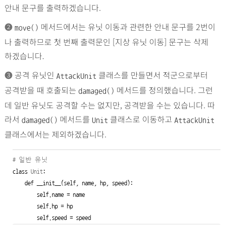
안내 문구를 출력하겠습니다.
➋
메서드에서는 유닛 이동과 관련한 안내 문구를 2번이
move()
나 출력하므로 첫 번째 출력문인 [지상 유닛 이동] 문구는 삭제
하겠습니다.
➌
공격 유닛인
클래스를 만들면서 적군으로부터
AttackUnit
공격받을 때 호출되는
메서드를 정의했습니다. 그런
damaged()
데 일반 유닛도 공격할 수는 없지만, 공격받을 수는 있습니다. 따
라서
메서드를
클래스로 이동하고
damaged()
Unit
AttackUnit
클래스에서는 제외하겠습니다.
# 일반 유닛
class
Unit
:

def
 __init__(self, name, hp, speed):

        self.name = name

        self.hp = hp

        self.speed = speed