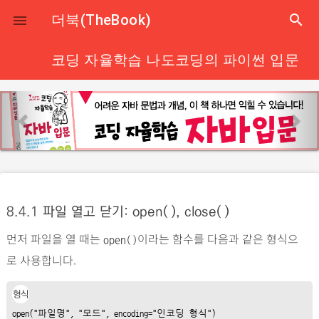
close
더북(TheBook)
search

코딩 자율학습 나도코딩의 파이썬 입문
p
n
r
e
e
x
v
t
i
o
8.4.1
파일 열고 닫기: open( ), close( )
u
먼저 파일을 열 때는
이라는 함수를 다음과 같은 형식으
s
open()
로 사용합니다.
형식
open(
"파일명"
, 
"모드"
, encoding=
"인코딩
형식"
)