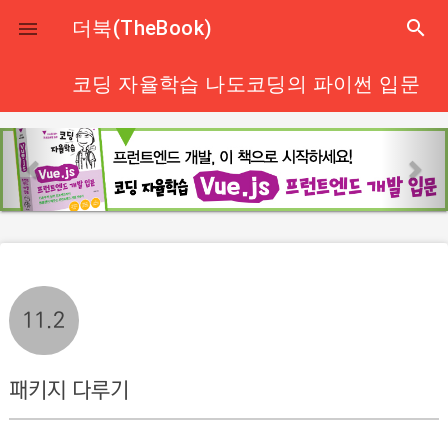
close
더북(TheBook)
search

코딩 자율학습 나도코딩의 파이썬 입문
p
n
r
e
e
x
v
t
i
o
u
11.2
s
패키지 다루기