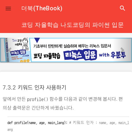
close
더북(TheBook)
search

코딩 자율학습 나도코딩의 파이썬 입문
p
n
r
e
e
x
v
t
i
o
7.3.2
키워드 인자 사용하기
u
앞에서 만든
함수를 다음과 같이 변경해 봅시다. 편
s
profile()
의상 출력문은 간단하게 바꿨습니다.
def
 profile(name, age, main_lang): 
# 키워드 인자 : name, age, main_l
ang