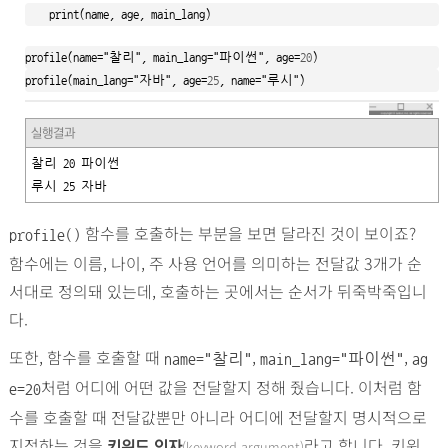
    print(name, age, main_lang)
profile(name=
"찰리"
, main_lang=
"파이썬"
, age=
20
)
profile(main_lang=
"자바"
, age=
25
, name=
"루시"
)
실행결과
찰리 20 파이썬

루시 25 자바
함수를 호출하는 부분을 보면 달라진 것이 보이죠?
profile()
함수에는 이름, 나이, 주 사용 언어를 의미하는 전달값 3개가 순
서대로 정의돼 있는데, 호출하는 곳에서는 순서가 뒤죽박죽입니
다.
또한, 함수를 호출할 때
,
,
name="찰리"
main_lang="파이썬"
ag
처럼 어디에 어떤 값을 전달할지 정해 줬습니다. 이처럼 함
e=20
수를 호출할 때 전달값뿐만 아니라 어디에 전달할지 명시적으로
지정하는 것을
라고 합니다. 키워
(keyword argument)
키워드 인자