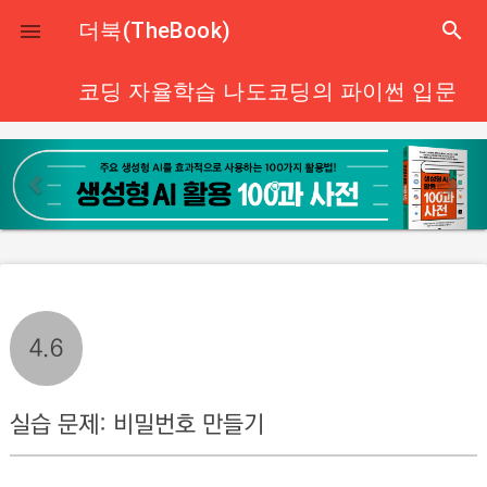
close
더북(TheBook)
search

코딩 자율학습 나도코딩의 파이썬 입문
p
n
r
e
e
x
v
t
i
o
u
4.6
s
실습 문제: 비밀번호 만들기