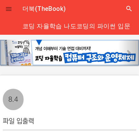
close
더북(TheBook)
search

코딩 자율학습 나도코딩의 파이썬 입문
p
n
r
e
e
x
v
t
i
o
u
8.4
s
파일 입출력