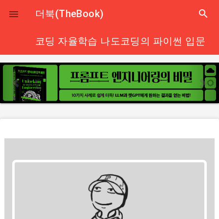
close
더북(TheBook)
search

코딩 자율학습 나도코딩의 파이썬 입문
p
n
r
e
e
x
v
t
i
o
u
s